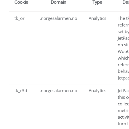
Cookie
Domain
Type
Des
tk_or
.norgesalarmen.no
Analytics
The tk
refer
set b
JetPa
on si
WooC
which
refer
behav
Jetpa
tk_r3d
.norgesalarmen.no
Analytics
JetPac
this 
collec
metri
activi
turn 