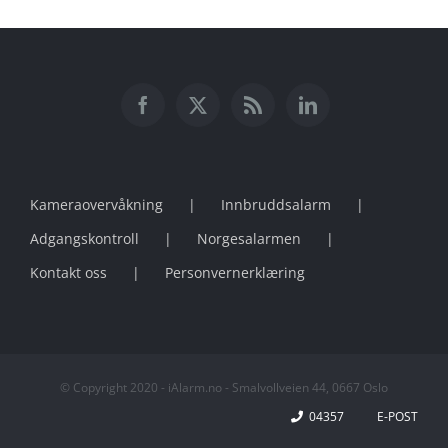
Kameraovervåkning
Innbruddsalarm
Adgangskontroll
Norgesalarmen
Kontakt oss
Personvernerklæring
© Copyright 2020 - iAlarm.no - Smalvollveien 44, 0667 Oslo
04357
E-POST