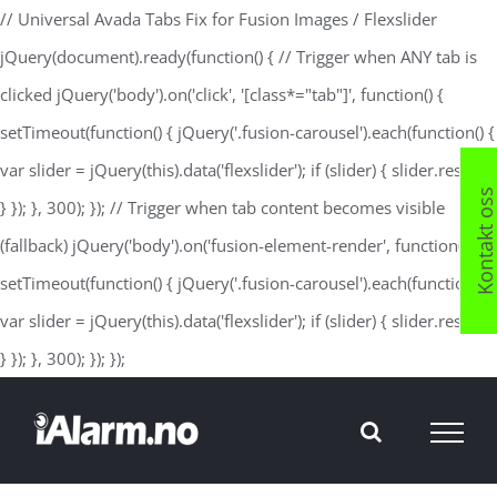
// Universal Avada Tabs Fix for Fusion Images / Flexslider
jQuery(document).ready(function() { // Trigger when ANY tab is
clicked jQuery('body').on('click', '[class*="tab"]', function() {
setTimeout(function() { jQuery('.fusion-carousel').each(function() {
var slider = jQuery(this).data('flexslider'); if (slider) { slider.resize();
Kontakt os
} }); }, 300); }); // Trigger when tab content becomes visible
(fallback) jQuery('body').on('fusion-element-render', function() {
setTimeout(function() { jQuery('.fusion-carousel').each(function() {
var slider = jQuery(this).data('flexslider'); if (slider) { slider.resize();
Skip
} }); }, 300); }); });
to
content