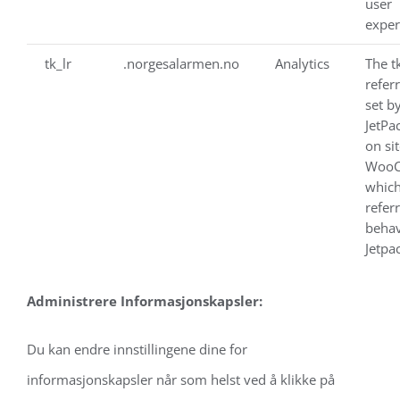
user
exper
tk_lr
.norgesalarmen.no
Analytics
The tk
refer
set b
JetPa
on si
WooC
which
refer
behav
Jetpa
Administrere Informasjonskapsler:
Du kan endre innstillingene dine for
informasjonskapsler når som helst ved å klikke på